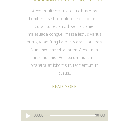
Aenean ultrices justo faucibus eros
hendrerit, sed pellentesque est lobortis.
Curabitur euismod, sem sit amet
malesuada congue, massa lectus varius
purus, vitae fringilla purus erat non eros.
Nunc nec pharetra lorem. Aenean in
maximus nisl. Vestibulum nulla mi,
pharetra at lobortis in, fermentum in
purus.
READ MORE
Audio
00:00
00:00
Player