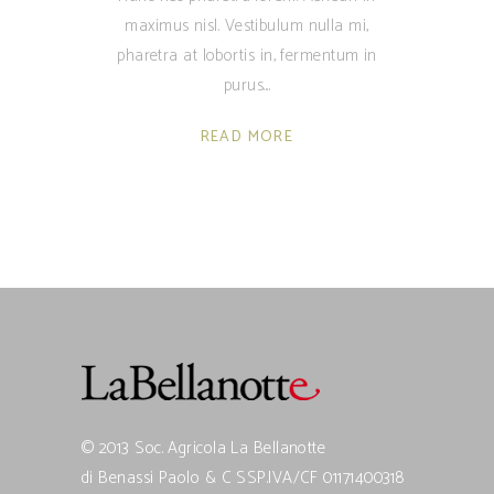
maximus nisl. Vestibulum nulla mi,
pharetra at lobortis in, fermentum in
purus.
READ MORE
© 2013 Soc. Agricola La Bellanotte
di Benassi Paolo & C SSP.IVA/CF 01171400318