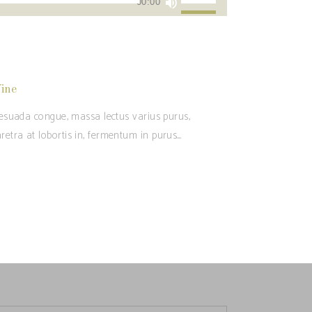
00:00
i
tasti
freccia
su/giù
ine
per
aumentare
alesuada congue, massa lectus varius purus,
o
retra at lobortis in, fermentum in purus.
diminuire
il
volume.