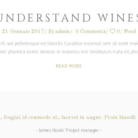
UNDERSTAND WINE
21 Gennaio 2017
By
admin
0 Comments
0
Food
rit, sed pellentesque est lobortis. Curabitur euismod, sem sit amet m
c nec pharetra lorem. Aenean in maximus nisl. Vestibulum nulla mi, pha
READ MORE
, feugiat id commodo ut, laoreet in augue. Proin blandit
- James Hook/ Project manager -