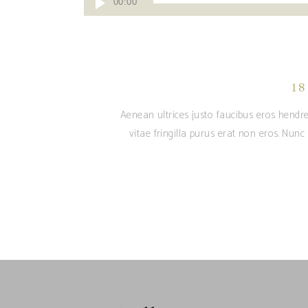
00:00
Player
18
Aenean ultrices justo faucibus eros hendre
vitae fringilla purus erat non eros. Nun