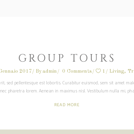
GROUP TOURS
Gennaio 2017
By
admin
0 Comments
1
Living
,
Tr
rit, sed pellentesque est lobortis. Curabitur euismod, sem sit amet m
c nec pharetra lorem. Aenean in maximus nisl. Vestibulum nulla mi, pha
READ MORE