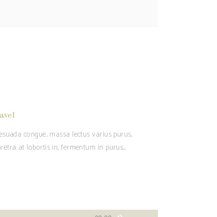
avel
alesuada congue, massa lectus varius purus,
retra at lobortis in, fermentum in purus.
Usa